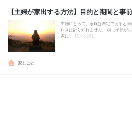
【主婦が家出する方法】目的と期間と事
主婦にとって、家庭は自宅であると同
レスは計り知れません。 特に子供が
【主
家に …
続きを読む
婦
が
家
出
家しごと
す
る
方
法】
目
的
と
期
間
と
事