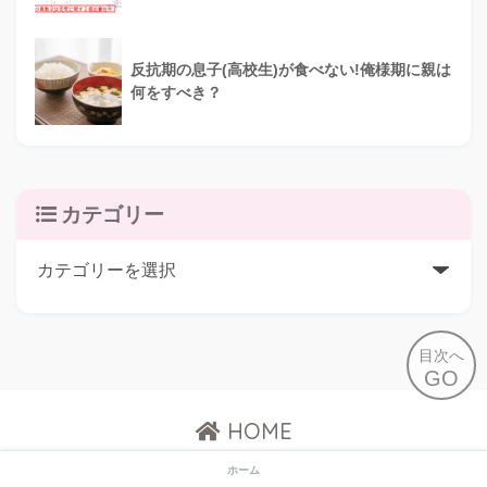
反抗期の息子(高校生)が食べない!俺様期に親は
何をすべき？
カテゴリー
目次へ
GO
HOME
ホーム
お問い合わせ
プライバシーポリシー