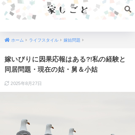
家しごと
ホーム
ライフスタイル
嫁姑問題
嫁いびりに因果応報はある?!私の経験と
同居問題・現在の姑・舅＆小姑
2025年8月27日