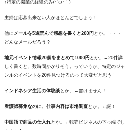
↑特定の職業の経験のみ(･´ω･｀)
主婦は応募出来ない人がほとんどでしょう！
他に
メールを5通読んで感想を書くと200円
とか。・・・
どんなメールだろう？
地元イベント情報20個をまとめて1000円
とか。←20件詳
しく書くと、数時間かかりそう。っていうか、特定のジャ
ンルのイベントを20件見つけるのって大変だと思う！
インドネシア生活の体験談
とか。←書けません！
看護師募集なのに、仕事内容は市場調査
とか。←謎！
中国語で商品の仕入れ
とか。←転売ビジネスの下っ端でし