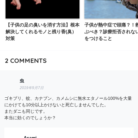
【子供の足の臭いを消す方法】根本
子供が熱中症で頭痛？！
解決してくれるモノと残り香(臭）
ぶべき？診療拒否されな
対策
をつけること
2
COMMENTS
虫
2019年9月7日
ゴキブリ、蚊、カナブン、カメムシに無水エタノール100%を大量
にかけても10分以上かけないと死亡しませんでした。
またダニも同じです。
本当に効くのでしょうか？
Asami